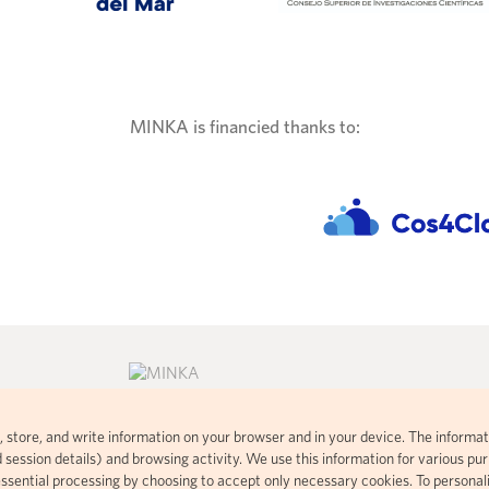
MINKA is financied thanks to:
ad, store, and write information on your browser and in your device. The informat
consent commons
Citizen science platform developed
 session details) and browsing activity. We use this information for various purp
 visual
using open-source code based on
essential processing by choosing to accept only necessary cookies. To personal
t handles your
iNaturalist.