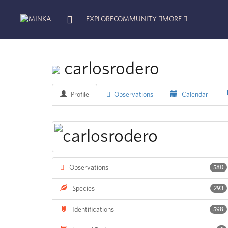
EXPLORE
COMMUNITY
MORE
carlosrodero
Profile
Observations
Calendar
Observations
580
Species
293
Identifications
598