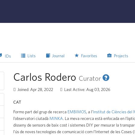
Lists
Journal
Favorites
Projects
IDs
Carlos Rodero
Curator
Joined: Apr 28, 2022
Last Active: Aug 03, 2026
CAT
Formo part del grup de recerca
EMBIMOS
, a l’
Institut de Ciències del
l’observatori ciutadà
MINKA
. La meva recerca està enfocada en l’òptic
disseny de sensors de baix cost i sistemes DIY per mesurar la transpar
l’ús de noves tecnologies de comunicació com l’Internet de les Coses (