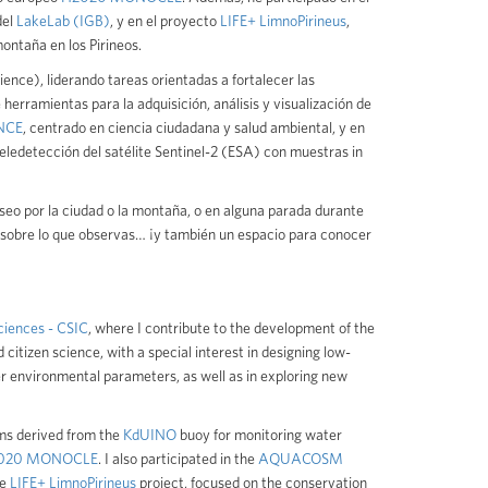
del
LakeLab (IGB)
, y en el proyecto
LIFE+ LimnoPirineus
,
ontaña en los Pirineos.
ence), liderando tareas orientadas a fortalecer las
herramientas para la adquisición, análisis y visualización de
NCE
, centrado en ciencia ciudadana y salud ambiental, y en
ledetección del satélite Sentinel-2 (ESA) con muestras in
aseo por la ciudad o la montaña, o en alguna parada durante
sobre lo que observas… ¡y también un espacio para conocer
Sciences - CSIC
, where I contribute to the development of the
citizen science, with a special interest in designing low-
 environmental parameters, as well as in exploring new
ms derived from the
KdUINO
buoy for monitoring water
020 MONOCLE
. I also participated in the
AQUACOSM
he
LIFE+ LimnoPirineus
project, focused on the conservation