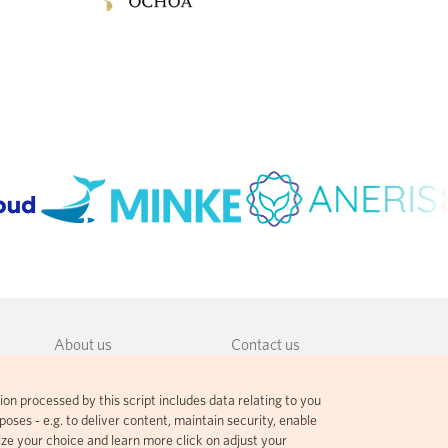
About us
Contact us
Community guidelines
Terms and agreements
ion processed by this script includes data relating to you
Governance
Privacy policy
oses - e.g. to deliver content, maintain security, enable
ize your choice and learn more click on adjust your