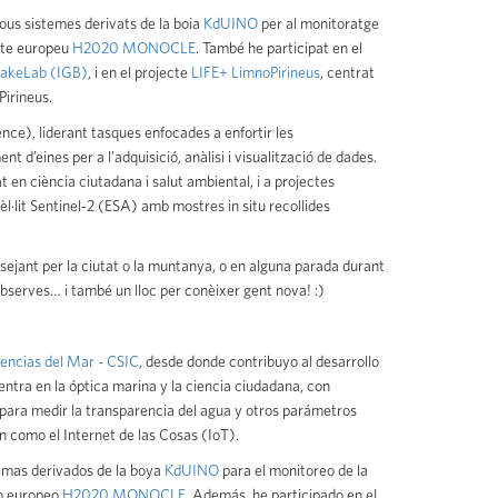
nous sistemes derivats de la boia
KdUINO
per al monitoratge
ecte europeu
H2020 MONOCLE
. També he participat en el
akeLab (IGB)
, i en el projecte
LIFE+ LimnoPirineus
, centrat
Pirineus.
nce), liderant tasques enfocades a enfortir les
 d’eines per a l’adquisició, anàlisi i visualització de dades.
at en ciència ciutadana i salut ambiental, i a projectes
l·lit Sentinel-2 (ESA) amb mostres in situ recollides
ssejant per la ciutat o la muntanya, o en alguna parada durant
serves… i també un lloc per conèixer gent nova! :)
iencias del Mar - CSIC
, desde donde contribuyo al desarrollo
entra en la óptica marina y la ciencia ciudadana, con
 para medir la transparencia del agua y otros parámetros
 como el Internet de las Cosas (IoT).
temas derivados de la boya
KdUINO
para el monitoreo de la
to europeo
H2020 MONOCLE
. Además, he participado en el