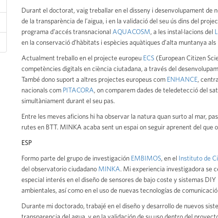
Durant el doctorat, vaig treballar en el disseny i desenvolupament de 
de la transparència de l’aigua, i en la validació del seu ús dins del proj
programa d’accés transnacional
AQUACOSM
, a les instal·lacions del
L
en la conservació d’hàbitats i espècies aquàtiques d’alta muntanya als 
Actualment treballo en el projecte europeu
ECS
(European Citizen Scie
competències digitals en ciència ciutadana, a través del desenvolupament
També dono suport a altres projectes europeus com
ENHANCE
, centr
nacionals com
PITACORA
, on comparem dades de teledetecció del satè
simultàniament durant el seu pas.
Entre les meves aficions hi ha observar la natura quan surto al mar, pa
rutes en BTT. MINKA acaba sent un espai on seguir aprenent del que ob
ESP
Formo parte del grupo de investigación
EMBIMOS
, en el
Instituto de C
del observatorio ciudadano
MINKA
. Mi experiencia investigadora se c
especial interés en el diseño de sensores de bajo coste y sistemas DIY
ambientales, así como en el uso de nuevas tecnologías de comunicación
Durante mi doctorado, trabajé en el diseño y desarrollo de nuevos sis
transparencia del agua, y en la validación de su uso dentro del proyec