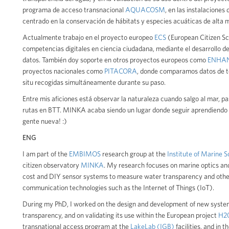
programa de acceso transnacional
AQUACOSM
, en las instalaciones 
centrado en la conservación de hábitats y especies acuáticas de alta m
Actualmente trabajo en el proyecto europeo
ECS
(European Citizen Sci
competencias digitales en ciencia ciudadana, mediante el desarrollo de 
datos. También doy soporte en otros proyectos europeos como
ENHA
proyectos nacionales como
PITACORA
, donde comparamos datos de te
situ recogidas simultáneamente durante su paso.
Entre mis aficiones está observar la naturaleza cuando salgo al mar, p
rutas en BTT. MINKA acaba siendo un lugar donde seguir aprendiendo 
gente nueva! :)
ENG
I am part of the
EMBIMOS
research group at the
Institute of Marine 
citizen observatory
MINKA
. My research focuses on marine optics and 
cost and DIY sensor systems to measure water transparency and other
communication technologies such as the Internet of Things (IoT).
During my PhD, I worked on the design and development of new syste
transparency, and on validating its use within the European project
H2
transnational access program at the
LakeLab (IGB)
facilities, and in t