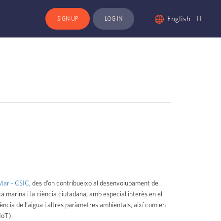
English
SIGN UP
LOG IN
 Mar - CSIC
, des d’on contribueixo al desenvolupament de
a marina i la ciència ciutadana, amb especial interès en el
ència de l’aigua i altres paràmetres ambientals, així com en
IoT).