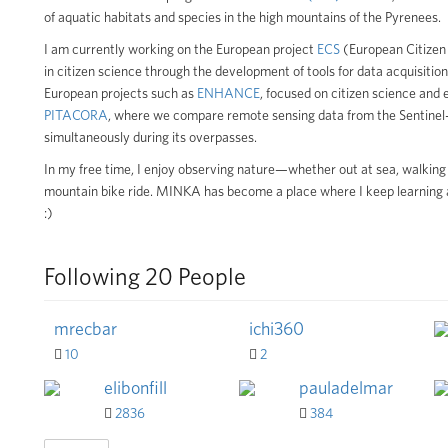
of aquatic habitats and species in the high mountains of the Pyrenees.
I am currently working on the European project
ECS
(European Citizen S
in citizen science through the development of tools for data acquisition,
European projects such as
ENHANCE
, focused on citizen science and 
PITACORA
, where we compare remote sensing data from the Sentinel-2
simultaneously during its overpasses.
In my free time, I enjoy observing nature—whether out at sea, walking 
mountain bike ride. MINKA has become a place where I keep learning a
:)
Following 20 People
mrecbar
ichi360
10
2
elibonfill
pauladelmar
2836
384