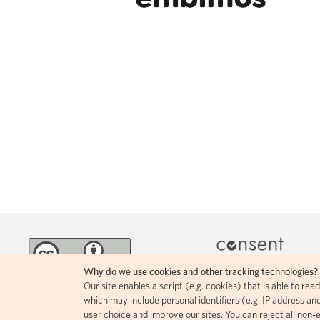
Why do we use cookies and other tracking technologies?
Our site enables a script (e.g. cookies) that is able to re
MINKA incorporates 
The contents of this page circulate
which may include personal identifiers (e.g. IP address and
icons, allowing for easy
under a Creative Commons Attribution
user choice and improve our sites. You can reject all non-
comprehension of how i
4.0 license.