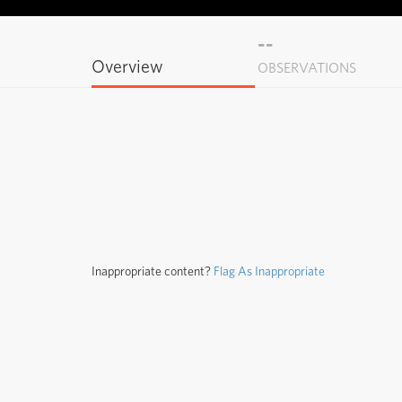
--
Overview
OBSERVATIONS
Inappropriate content?
Flag As Inappropriate