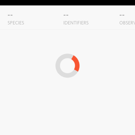
--
--
--
SPECIES
IDENTIFIERS
OBSER