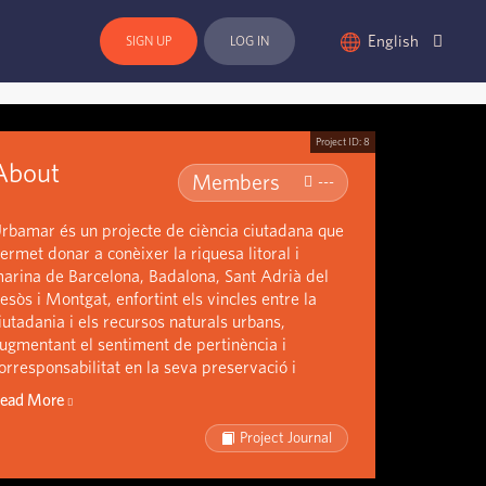
English
SIGN UP
LOG IN
Project ID:
8
About
Members
---
rbamar és un projecte de ciència ciutadana que
ermet donar a conèixer la riquesa litoral i
arina de Barcelona, Badalona, Sant Adrià del
esòs i Montgat, enfortint els vincles entre la
iutadania i els recursos naturals urbans,
ugmentant el sentiment de pertinència i
orresponsabilitat en la seva preservació i
onservació.
ead More
Project Journal