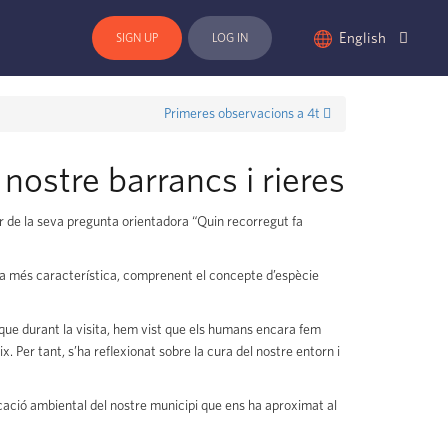
English
SIGN UP
LOG IN
Primeres observacions a 4t
 nostre barrancs i rieres
tir de la seva pregunta orientadora “Quin recorregut fa
lora més característica, comprenent el concepte d’espècie
ja que durant la visita, hem vist que els humans encara fem
 Per tant, s’ha reflexionat sobre la cura del nostre entorn i
ació ambiental del nostre municipi que ens ha aproximat al