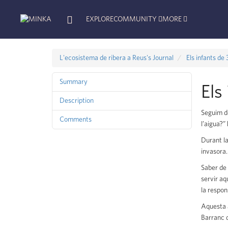
EXPLORE
COMMUNITY
MORE
L'ecosistema de ribera a Reus's Journal
Els infants de 
Summary
Els
Description
Seguim de
Comments
l’aigua?” 
Durant la
invasora.
Saber de 
servir aq
la respon
Aquesta a
Barranc d