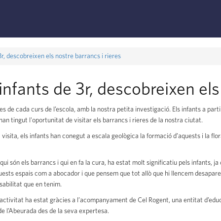
3r, descobreixen els nostre barrancs i rieres
 infants de 3r, descobreixen els
s de cada curs de l’escola, amb la nostra petita investigació. Els infants a par
han tingut l'oportunitat de visitar els barrancs i rieres de la nostra ciutat.
 visita, els infants han conegut a escala geològica la formació d’aquests i la f
qui són els barrancs i qui en fa la cura, ha estat molt significatiu pels infants, 
uests espais com a abocador i que pensem que tot allò que hi llencem desapareix.
sabilitat que en tenim.
ctivitat ha estat gràcies a l’acompanyament de Cel Rogent, una entitat d’educ
e l’Abeurada des de la seva expertesa.